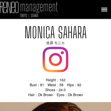
佐原 モニカ
Height：162
Bust：81 Waist：58 Hips：82
Shoes：24.0
Hair：Dk Brown Eyes：Dk Brown