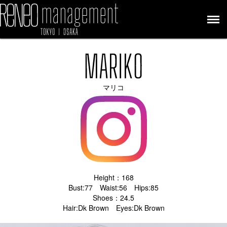
マリコ
Height：168
Bust:77 Waist:56 Hips:85
Shoes：24.5
Hair:Dk Brown Eyes:Dk Brown